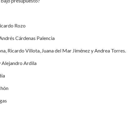
 bajo presupuesto?
 Ricardo Rozo
: Andrés Cárdenas Palencia
na, Ricardo Villota, Juana del Mar Jiménez y Andrea Torres.
y Alejandro Ardila
día
chón
egas