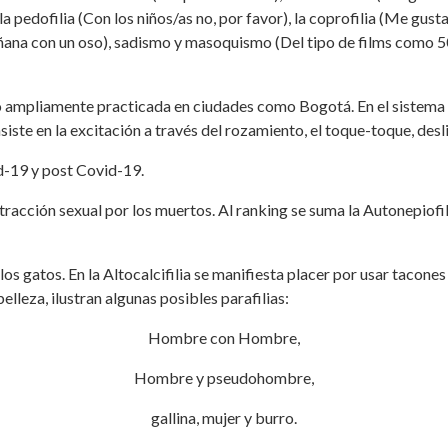
a pedofilia (Con los niños/as no, por favor), la coprofilia (Me gusta 
mañana con un oso), sadismo y masoquismo (Del tipo de films como
ero ampliamente practicada en ciudades como Bogotá. En el sistem
iste en la excitación a través del rozamiento, el toque-toque, desli
d-19 y post Covid-19.
atracción sexual por los muertos. Al ranking se suma la Autonepiofi
 los gatos. En la Altocalcifilia se manifiesta placer por usar tacone
elleza, ilustran algunas posibles parafilias:
Hombre con Hombre,
Hombre y pseudohombre,
gallina, mujer y burro.