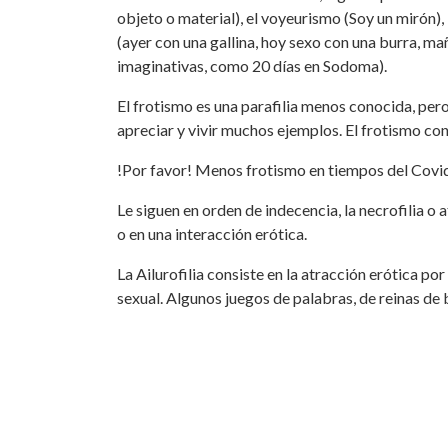
objeto o material), el voyeurismo (Soy un mirón), l
(ayer con una gallina, hoy sexo con una burra, 
imaginativas, como 20 días en Sodoma).
El frotismo es una parafilia menos conocida, p
apreciar y vivir muchos ejemplos. El frotismo cons
!Por favor! Menos frotismo en tiempos del Covi
Le siguen en orden de indecencia, la necrofilia o 
o en una interacción erótica.
La Ailurofilia consiste en la atracción erótica por
sexual. Algunos juegos de palabras, de reinas de b